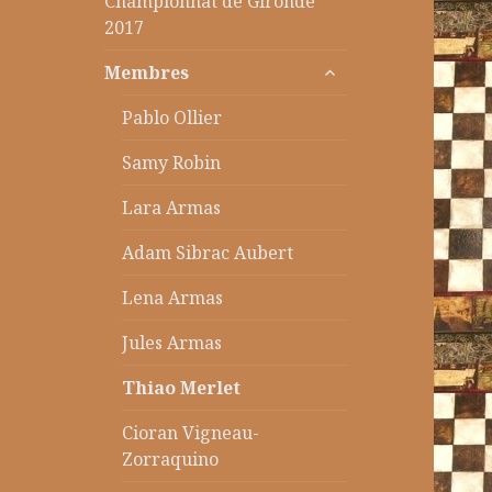
Championnat de Gironde
2017
ouvrir
Membres
le
sous-
Pablo Ollier
menu
Samy Robin
Lara Armas
Adam Sibrac Aubert
Lena Armas
Jules Armas
Thiao Merlet
Cioran Vigneau-
Zorraquino