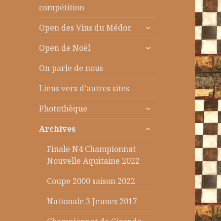
le
compétition
sous-
ouvrir
menu
Open des Vins du Médoc
le
ouvrir
sous-
Open de Noël
le
menu
sous-
On parle de nous
menu
Liens vers d’autres sites
ouvrir
Photothèque
le
ouvrir
sous-
Archives
le
menu
sous-
Finale N4 Championnat
menu
Nouvelle Aquitaine 2022
Coupe 2000 saison 2022
Nationale 3 Jeunes 2017