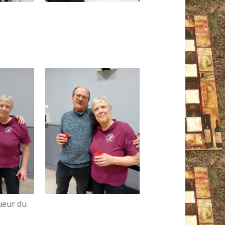
ueur du
i