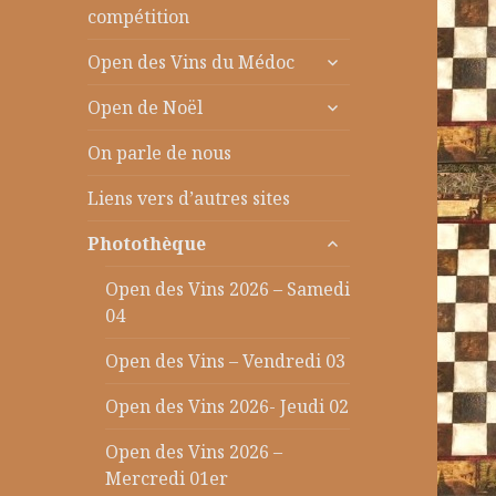
le
compétition
sous-
ouvrir
menu
Open des Vins du Médoc
le
ouvrir
sous-
Open de Noël
le
menu
sous-
On parle de nous
menu
Liens vers d’autres sites
ouvrir
Photothèque
le
sous-
Open des Vins 2026 – Samedi
menu
04
Open des Vins – Vendredi 03
Open des Vins 2026- Jeudi 02
Open des Vins 2026 –
Mercredi 01er