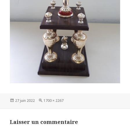
Publié
Taille
27 juin 2022
1700 × 2267
le
réelle
Laisser un commentaire