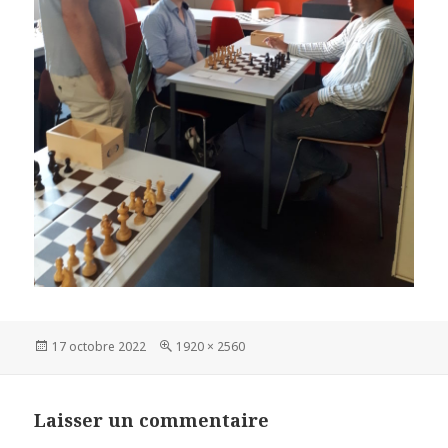
Publié
Taille
17 octobre 2022
1920 × 2560
le
réelle
Laisser un commentaire