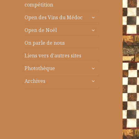
le
compétition
sous-
ouvrir
menu
Open des Vins du Médoc
le
ouvrir
sous-
Open de Noël
le
menu
sous-
On parle de nous
menu
Liens vers d’autres sites
ouvrir
Photothèque
le
ouvrir
sous-
Archives
le
menu
sous-
menu