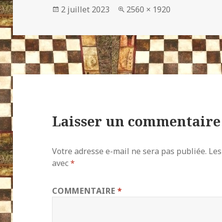
Publié
Taille
2 juillet 2023
2560 × 1920
le
réelle
Laisser un commentaire
Votre adresse e-mail ne sera pas publiée.
Les
avec
*
COMMENTAIRE
*