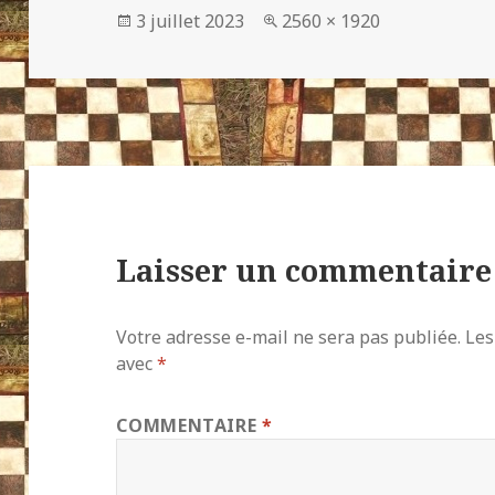
Publié
Taille
3 juillet 2023
2560 × 1920
le
réelle
Laisser un commentaire
Votre adresse e-mail ne sera pas publiée.
Les
avec
*
COMMENTAIRE
*