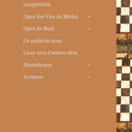
le
compétition
sous-
ouvrir
menu
Open des Vins du Médoc
le
ouvrir
sous-
Open de Noël
le
menu
sous-
On parle de nous
menu
Liens vers d’autres sites
ouvrir
Photothèque
le
ouvrir
sous-
Archives
le
menu
sous-
menu