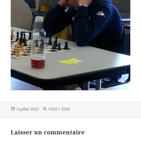
Publié
Taille
3 juillet 2023
1920 × 2560
le
réelle
Laisser un commentaire