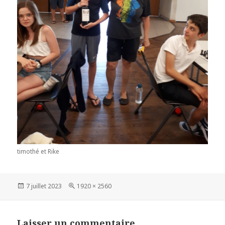
timothé et Rike
Publié
Taille
7 juillet 2023
1920 × 2560
le
réelle
Laisser un commentaire