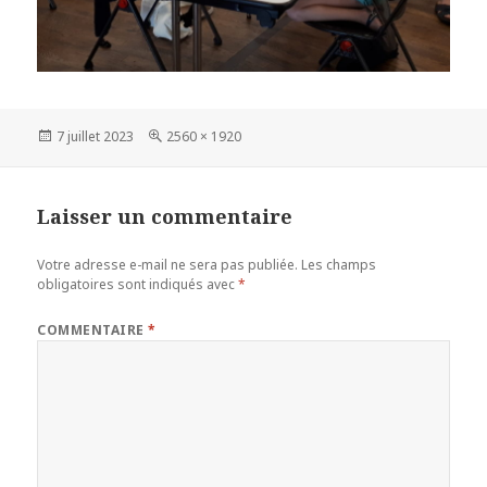
Publié
Taille
7 juillet 2023
2560 × 1920
le
réelle
Laisser un commentaire
Votre adresse e-mail ne sera pas publiée.
Les champs
obligatoires sont indiqués avec
*
COMMENTAIRE
*