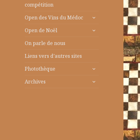
le
compétition
sous-
ouvrir
menu
Open des Vins du Médoc
le
ouvrir
sous-
Open de Noël
le
menu
sous-
On parle de nous
menu
Liens vers d’autres sites
ouvrir
Photothèque
le
ouvrir
sous-
Archives
le
menu
sous-
menu