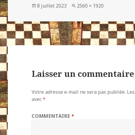
Publié
Taille
8 juillet 2023
2560 × 1920
le
réelle
Laisser un commentaire
Votre adresse e-mail ne sera pas publiée.
Les
avec
*
COMMENTAIRE
*