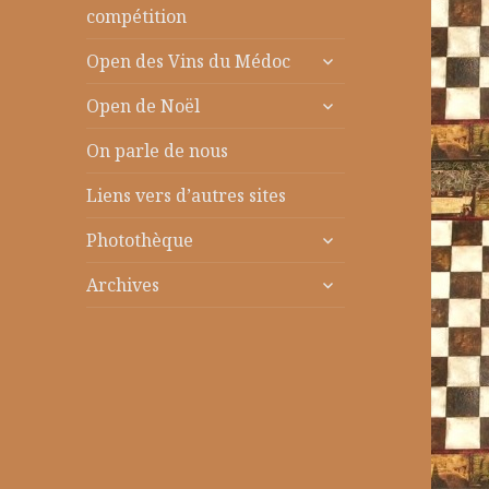
le
compétition
sous-
ouvrir
menu
Open des Vins du Médoc
le
ouvrir
sous-
Open de Noël
le
menu
sous-
On parle de nous
menu
Liens vers d’autres sites
ouvrir
Photothèque
le
ouvrir
sous-
Archives
le
menu
sous-
menu