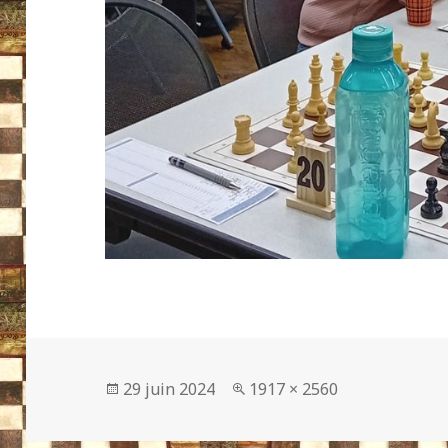
Publié
Taille
29 juin 2024
1917 × 2560
le
réelle