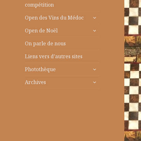
le
compétition
sous-
ouvrir
menu
Open des Vins du Médoc
le
ouvrir
sous-
Open de Noël
le
menu
sous-
On parle de nous
menu
Liens vers d’autres sites
ouvrir
Photothèque
le
ouvrir
sous-
Archives
le
menu
sous-
menu