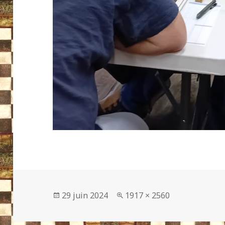
Publié
Taille
29 juin 2024
1917 × 2560
le
réelle