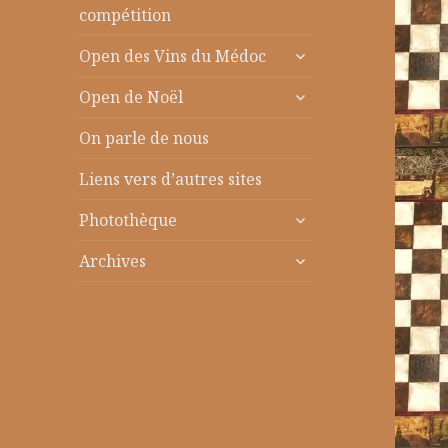
le
compétition
sous-
ouvrir
menu
Open des Vins du Médoc
le
ouvrir
sous-
Open de Noël
le
menu
sous-
On parle de nous
menu
Liens vers d’autres sites
ouvrir
Photothèque
le
ouvrir
sous-
Archives
le
menu
sous-
menu