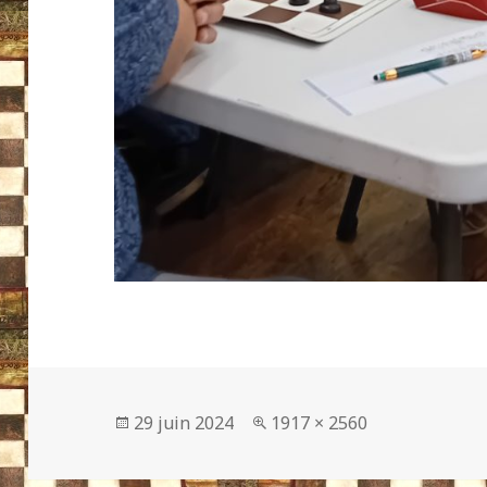
Publié
Taille
29 juin 2024
1917 × 2560
le
réelle