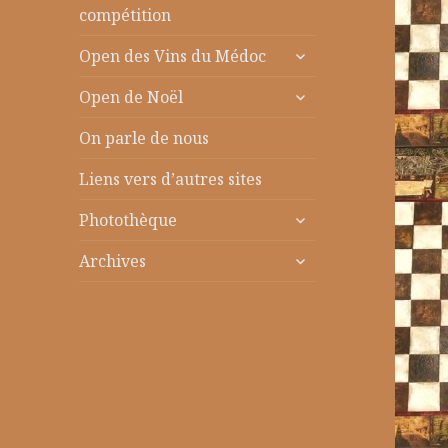
le
compétition
sous-
ouvrir
menu
Open des Vins du Médoc
le
ouvrir
sous-
Open de Noël
le
menu
sous-
On parle de nous
menu
Liens vers d’autres sites
ouvrir
Photothèque
le
ouvrir
sous-
Archives
le
menu
sous-
menu