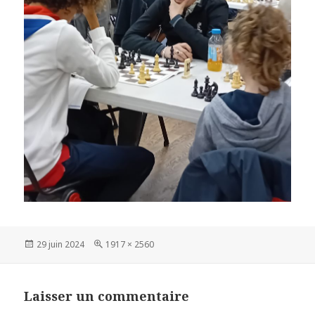
Publié
Taille
29 juin 2024
1917 × 2560
le
réelle
Laisser un commentaire