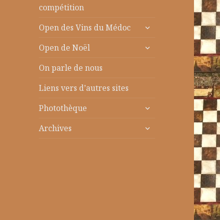
le
compétition
sous-
ouvrir
menu
Open des Vins du Médoc
le
ouvrir
sous-
Open de Noël
le
menu
sous-
On parle de nous
menu
Liens vers d’autres sites
ouvrir
Photothèque
le
ouvrir
sous-
Archives
le
menu
sous-
menu