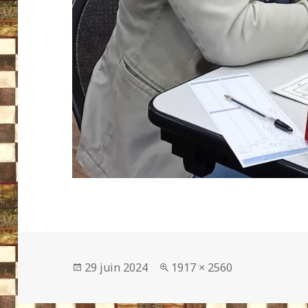
Publié
Taille
29 juin 2024
1917 × 2560
le
réelle