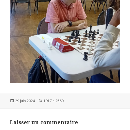
Publié
Taille
29 juin 2024
1917 × 2560
le
réelle
Laisser un commentaire