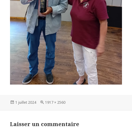
Publié
Taille
1 juillet 2024
1917 × 2560
le
réelle
Laisser un commentaire