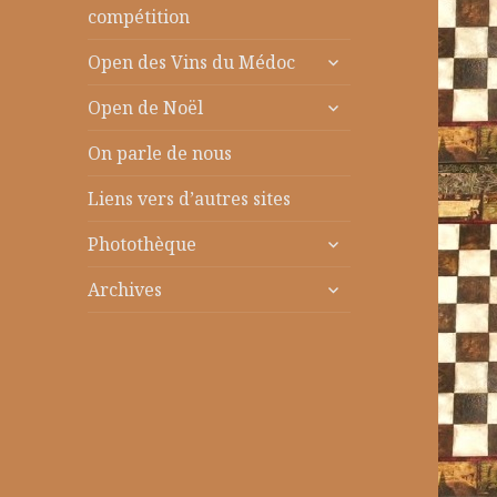
le
compétition
sous-
ouvrir
menu
Open des Vins du Médoc
le
ouvrir
sous-
Open de Noël
le
menu
sous-
On parle de nous
menu
Liens vers d’autres sites
ouvrir
Photothèque
le
ouvrir
sous-
Archives
le
menu
sous-
menu