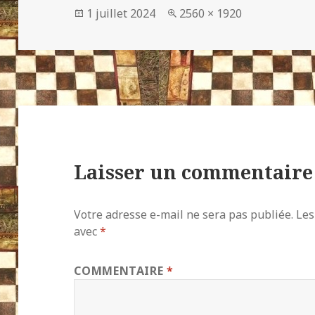
Publié
Taille
1 juillet 2024
2560 × 1920
le
réelle
Laisser un commentaire
Votre adresse e-mail ne sera pas publiée.
Les
avec
*
COMMENTAIRE
*