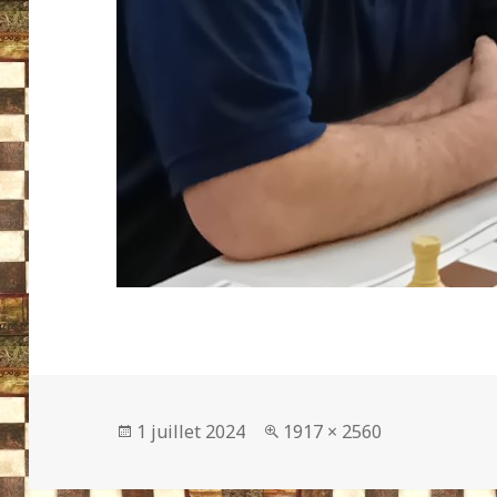
Publié
Taille
1 juillet 2024
1917 × 2560
le
réelle