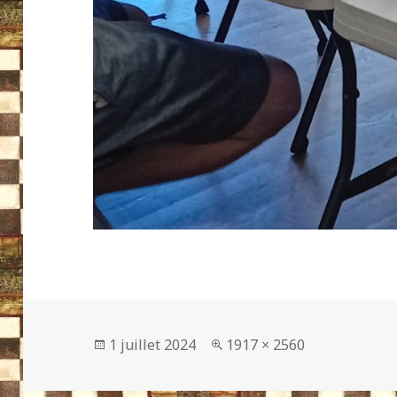
Publié
Taille
1 juillet 2024
1917 × 2560
le
réelle