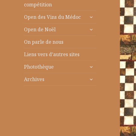
le
compétition
sous-
ouvrir
menu
Open des Vins du Médoc
le
ouvrir
sous-
Open de Noël
le
menu
sous-
On parle de nous
menu
Liens vers d’autres sites
ouvrir
Photothèque
le
ouvrir
sous-
Archives
le
menu
sous-
menu