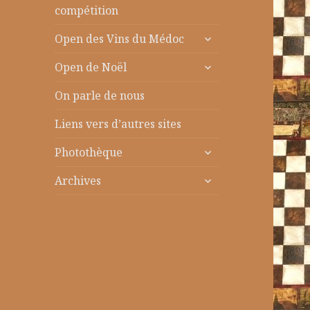
le
compétition
sous-
ouvrir
menu
Open des Vins du Médoc
le
ouvrir
sous-
Open de Noël
le
menu
sous-
On parle de nous
menu
Liens vers d’autres sites
ouvrir
Photothèque
le
ouvrir
sous-
Archives
le
menu
sous-
menu