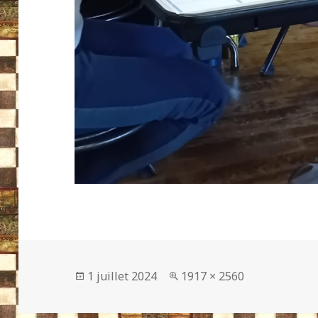
Publié
Taille
1 juillet 2024
1917 × 2560
le
réelle