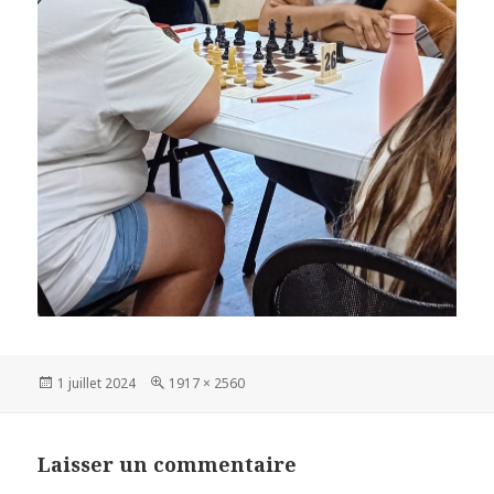
Publié
Taille
1 juillet 2024
1917 × 2560
le
réelle
Laisser un commentaire