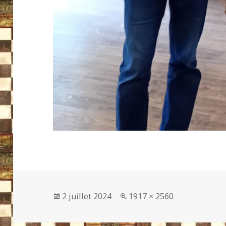
Publié
Taille
2 juillet 2024
1917 × 2560
le
réelle