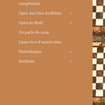
le
compétition
sous-
ouvrir
menu
Open des Vins du Médoc
le
ouvrir
sous-
Open de Noël
le
menu
sous-
On parle de nous
menu
Liens vers d’autres sites
ouvrir
Photothèque
le
ouvrir
sous-
Archives
le
menu
sous-
menu