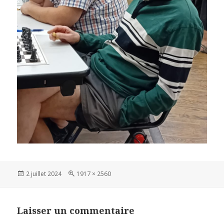
Publié
Taille
2 juillet 2024
1917 × 2560
le
réelle
Laisser un commentaire