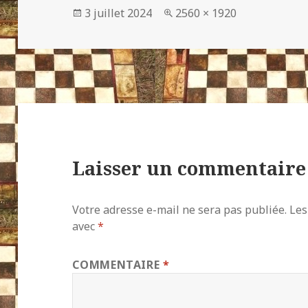
Publié
Taille
3 juillet 2024
2560 × 1920
le
réelle
Laisser un commentaire
Votre adresse e-mail ne sera pas publiée.
Les
avec
*
COMMENTAIRE
*