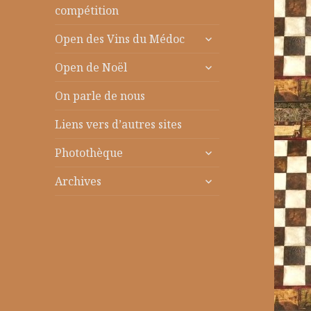
le
compétition
sous-
ouvrir
menu
Open des Vins du Médoc
le
ouvrir
sous-
Open de Noël
le
menu
sous-
On parle de nous
menu
Liens vers d’autres sites
ouvrir
Photothèque
le
ouvrir
sous-
Archives
le
menu
sous-
menu