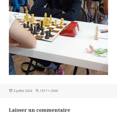
Publié
Taille
3 juillet 2024
1917 × 2560
le
réelle
Laisser un commentaire