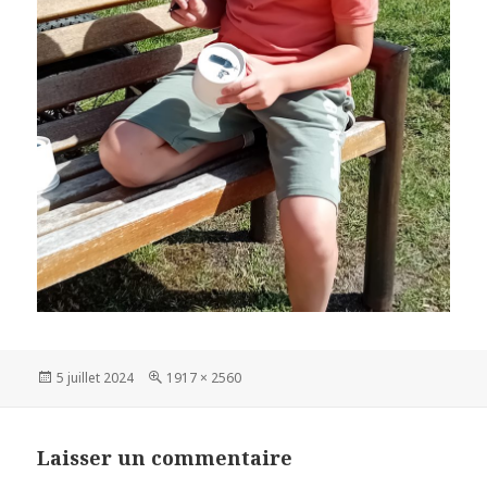
Publié
Taille
5 juillet 2024
1917 × 2560
le
réelle
Laisser un commentaire