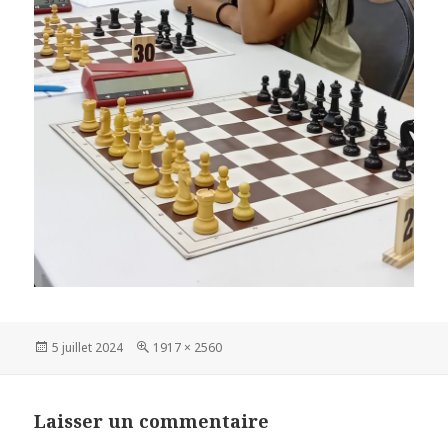
Publié
Taille
5 juillet 2024
1917 × 2560
le
réelle
Laisser un commentaire