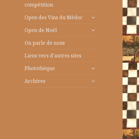
le
compétition
sous-
ouvrir
menu
Open des Vins du Médoc
le
ouvrir
sous-
Open de Noël
le
menu
sous-
On parle de nous
menu
Liens vers d’autres sites
ouvrir
Photothèque
le
ouvrir
sous-
Archives
le
menu
sous-
menu