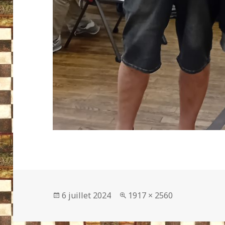
Publié
Taille
6 juillet 2024
1917 × 2560
le
réelle