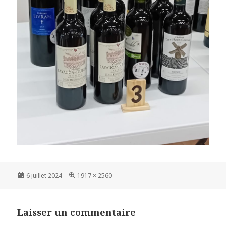
Publié
Taille
6 juillet 2024
1917 × 2560
le
réelle
Laisser un commentaire