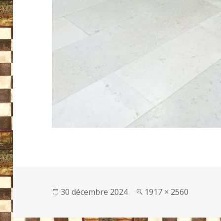
Publié
Taille
30 décembre 2024
1917 × 2560
le
réelle