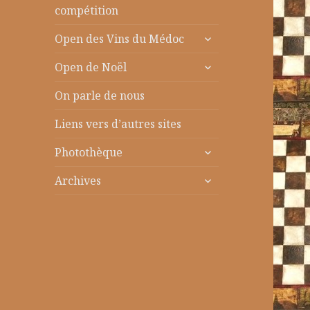
le
compétition
sous-
ouvrir
menu
Open des Vins du Médoc
le
ouvrir
sous-
Open de Noël
le
menu
sous-
On parle de nous
menu
Liens vers d’autres sites
ouvrir
Photothèque
le
ouvrir
sous-
Archives
le
menu
sous-
menu