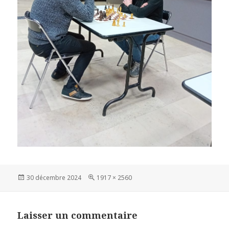
Publié
Taille
30 décembre 2024
1917 × 2560
le
réelle
Laisser un commentaire