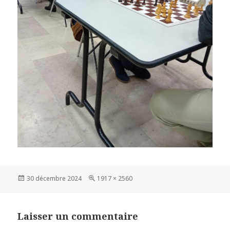
Publié
Taille
30 décembre 2024
1917 × 2560
le
réelle
Laisser un commentaire