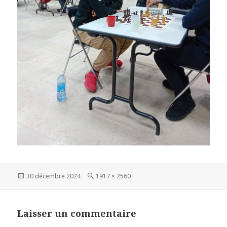
Publié
Taille
30 décembre 2024
1917 × 2560
le
réelle
Laisser un commentaire