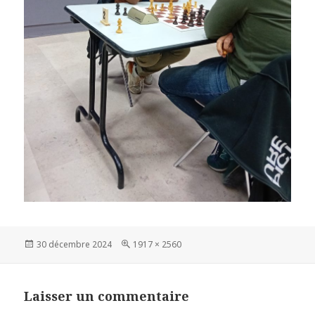
Publié
Taille
30 décembre 2024
1917 × 2560
le
réelle
Laisser un commentaire