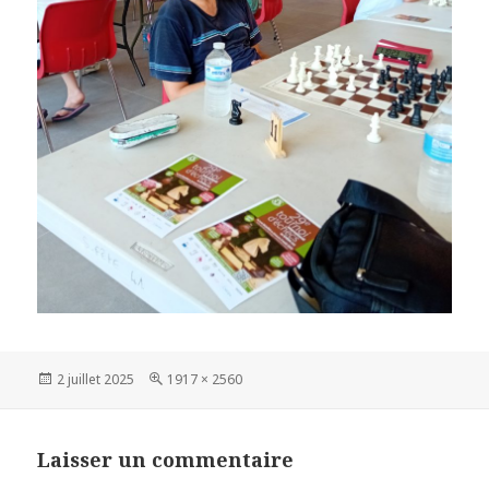
Publié
Taille
2 juillet 2025
1917 × 2560
le
réelle
Laisser un commentaire