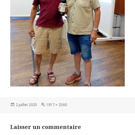
Publié
Taille
2 juillet 2025
1917 × 2560
le
réelle
Laisser un commentaire