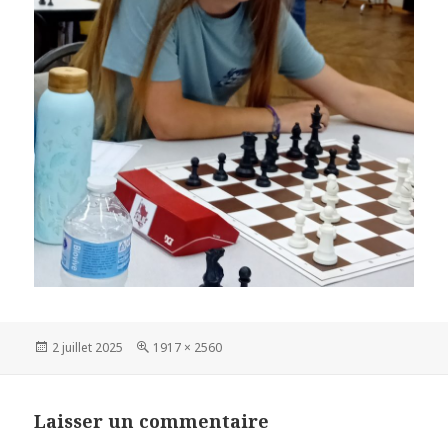
Publié
Taille
2 juillet 2025
1917 × 2560
le
réelle
Laisser un commentaire