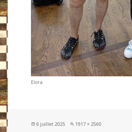
Elora
Publié
Taille
6 juillet 2025
1917 × 2560
le
réelle