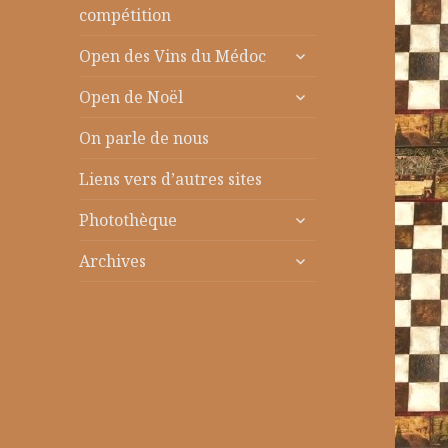
le
compétition
sous-
ouvrir
menu
Open des Vins du Médoc
le
ouvrir
sous-
Open de Noël
le
menu
sous-
On parle de nous
menu
Liens vers d’autres sites
ouvrir
Photothèque
le
ouvrir
sous-
Archives
le
menu
sous-
menu