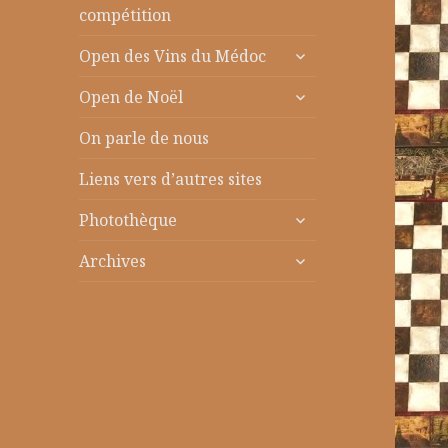
le
compétition
sous-
ouvrir
menu
Open des Vins du Médoc
le
ouvrir
sous-
Open de Noël
le
menu
sous-
On parle de nous
menu
Liens vers d’autres sites
ouvrir
Photothèque
le
ouvrir
sous-
Archives
le
menu
sous-
menu