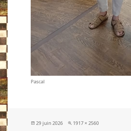
Pascal
Publié
Taille
29 juin 2026
1917 × 2560
le
réelle