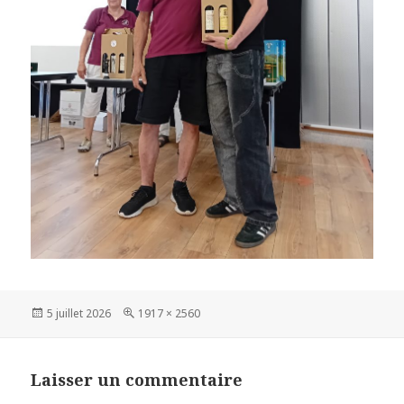
Publié
Taille
5 juillet 2026
1917 × 2560
le
réelle
Laisser un commentaire