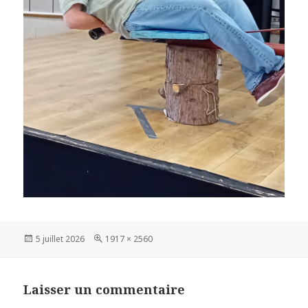
Publié
Taille
5 juillet 2026
1917 × 2560
le
réelle
Laisser un commentaire