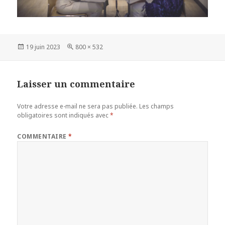
Publié
Taille
19 juin 2023
800 × 532
le
réelle
Laisser un commentaire
Votre adresse e-mail ne sera pas publiée.
Les champs
obligatoires sont indiqués avec
*
COMMENTAIRE
*