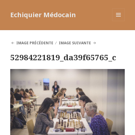
Echiquier Médocain
MENU
ET
WIDGETS
IMAGE PRÉCÉDENTE
IMAGE SUIVANTE
52984221819_da39f65765_c