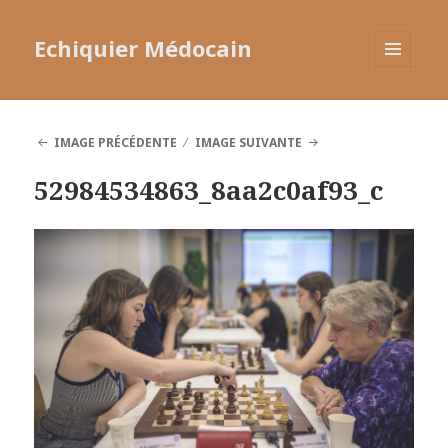
Echiquier Médocain
MENU
ET
WIDGETS
IMAGE PRÉCÉDENTE
IMAGE SUIVANTE
52984534863_8aa2c0af93_c