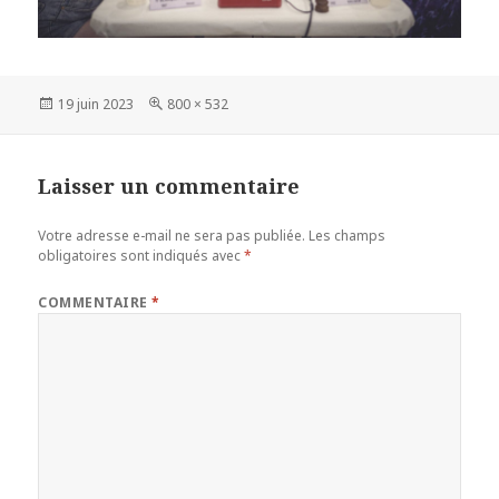
Publié
Taille
19 juin 2023
800 × 532
le
réelle
Laisser un commentaire
Votre adresse e-mail ne sera pas publiée.
Les champs
obligatoires sont indiqués avec
*
COMMENTAIRE
*