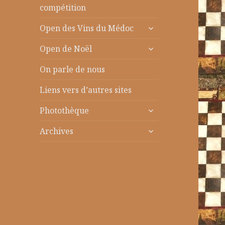
le
compétition
sous-
ouvrir
menu
Open des Vins du Médoc
le
ouvrir
sous-
Open de Noël
le
menu
sous-
On parle de nous
menu
Liens vers d’autres sites
ouvrir
Photothèque
le
ouvrir
sous-
Archives
le
menu
sous-
menu