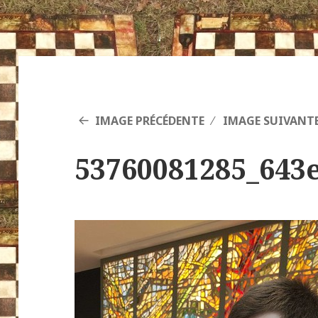
IMAGE PRÉCÉDENTE
IMAGE SUIVANT
53760081285_643