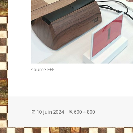
source FFE
Publié
Taille
10 juin 2024
600 × 800
le
réelle