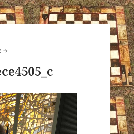
E
ece4505_c