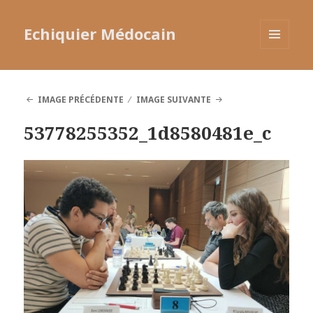
Echiquier Médocain
MENU
ET
WIDGETS
IMAGE PRÉCÉDENTE
IMAGE SUIVANTE
53778255352_1d8580481e_c