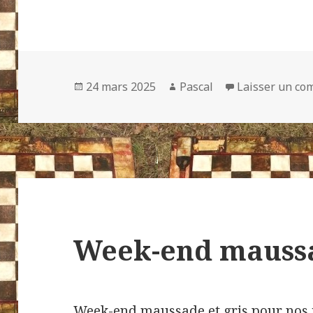
Publié
Auteur
24 mars 2025
Pascal
Laisser un co
le
Week-end mauss
Week-end maussade et gris pour nos j