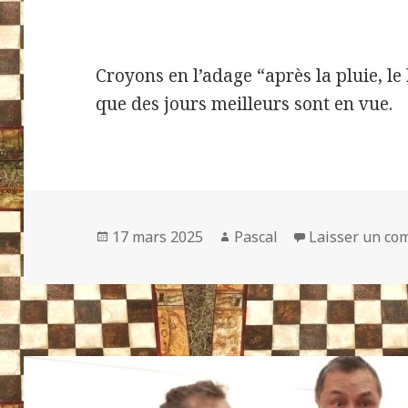
Croyons en l’adage “après la pluie, l
que des jours meilleurs sont en vue.
Publié
Auteur
17 mars 2025
Pascal
Laisser un co
le