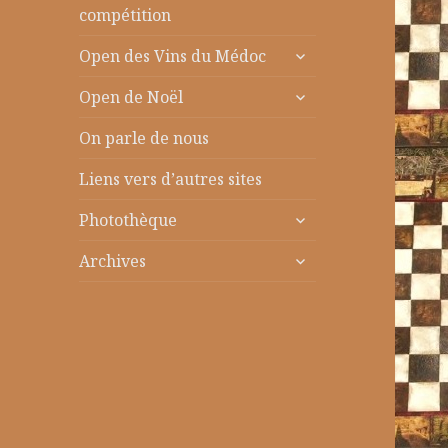
le
compétition
sous-
ouvrir
menu
Open des Vins du Médoc
le
ouvrir
sous-
Open de Noël
le
menu
sous-
On parle de nous
menu
Liens vers d’autres sites
ouvrir
Photothèque
le
ouvrir
sous-
Archives
le
menu
sous-
menu