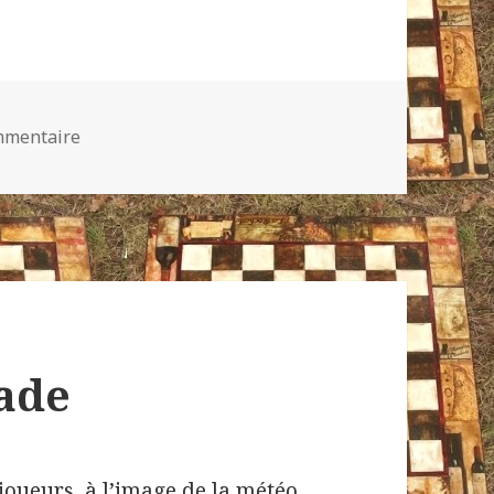
sur Coupe Loubatière et échecs non voyants
mmentaire
ade
oueurs, à l’image de la météo.