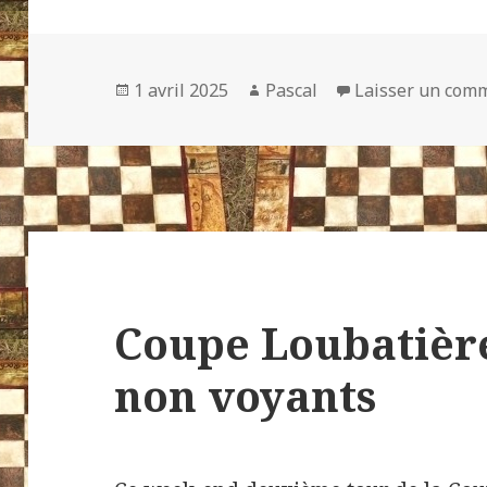
Publié
Auteur
1 avril 2025
Pascal
Laisser un com
le
Coupe Loubatière
non voyants