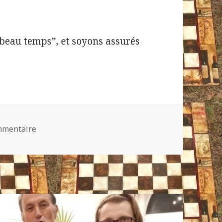
e beau temps”, et soyons assurés
sur Week-end maussade
mmentaire