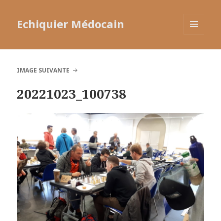
Echiquier Médocain
MENU
ET
WIDGETS
IMAGE SUIVANTE
20221023_100738