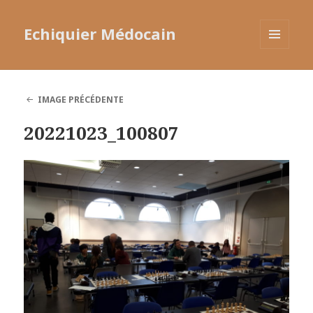
Echiquier Médocain
MENU
ET
WIDGETS
IMAGE PRÉCÉDENTE
20221023_100807